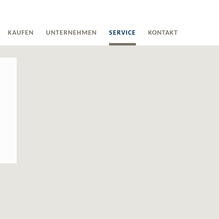
KAUFEN
UNTERNEHMEN
SERVICE
KONTAKT
R
TOPSELLER
ÜBER UNS
NOTDIENST
ANFAHRT
 PROJEKTE
AKTUELLE PROJEKTE
ANSPRECHPARTNER
FORMULARE
IMPRESSUM
TE
STANDORTE
HISTORIE
SPARTIPPS / INFOS
DATENSCHUTZ
SUCHE
GALERIE
UNSER ERFOLGSMODELL
STELLENANGEBOTE